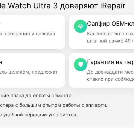
 Watch Ultra 3 доверяют iRepair
т
Сапфир OEM-кл
💎
и: сепарация и склейка
Калёное стекло с 
штатной рамке 49 
я
Гарантия на пе
🛡
уль целиком, предложат
До двенадцати мес
стекло при соблюд
ание плана до оплаты ремонта.
астера с большим опытом работы с эпл вотч.
я удобной передачи устройства.