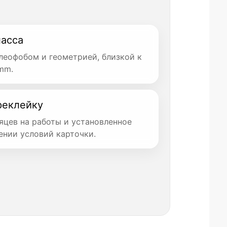
асса
олеофобом и геометрией, близкой к
mm.
реклейку
яцев на работы и установленное
ении условий карточки.