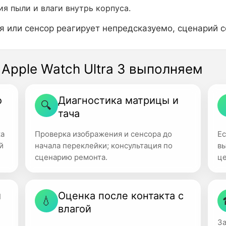
я пыли и влаги внутрь корпуса.
 или сенсор реагирует непредсказуемо, сценарий с
 Apple Watch Ultra 3 выполняем
о
Диагностика матрицы и
🔍
тача
ка
Проверка изображения и сенсора до
Е
й
начала переклейки; консультация по
в
сценарию ремонта.
ц
и
Оценка после контакта с
💧
влагой
За