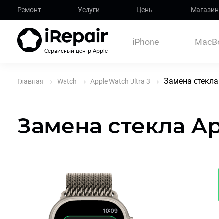
Ремонт
Услуги
Цены
Магазин
iPhone
MacB
Сервисный центр Apple
Замена стекла 
Главная
Watch
Apple Watch Ultra 3
Замена стекла Ap