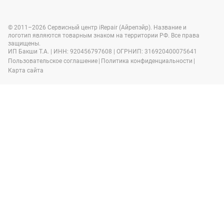
© 2011–2026 Сервисный центр iRepair (Айрепэйр). Название и
логотип являются товарным знаком на территории РФ. Все права
защищены.
ИП Бакши Т.А. | ИНН: 920456797608 | ОГРНИП: 316920400075641
Пользовательское соглашение
|
Политика конфиденциальности
|
Карта сайта