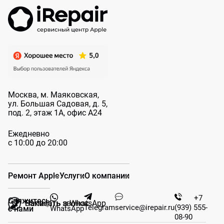
Москва, м. Маяковская,
ул. Большая
Садовая, д. 5,
под. 2, этаж 1А, офис А24
Ежедневно
с 10:00 до 20:00
Ремонт Apple
Услуги
О компании
+7
Свяжитесь
Заказать звонок
Написать в WhatsApp
Telegram
service@irepair.ru
(939) 555-
WhatsApp
с нами
08-90