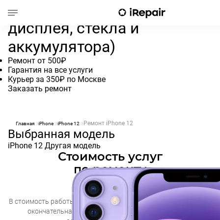
Ремонт iPhone 12 (Замена
дисплея, стекла и
аккумулятора)
Ремонт от 500₽
Гарантия на все услуги
Курьер за 350₽ по Москве
Заказать ремонт
Ремонт iPhone 12
Главная
iPhone
iPhone 12
Выбранная модель
iPhone 12
Другая модель
Стоимость услуг
по ремонту
iPhone 12
В стоимость работы включена запчасть и работа мастера. Это
окончательная
цена. Диагностика в нашем сервисе