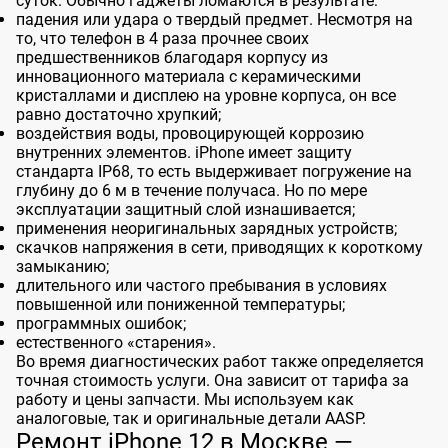
суток. Обычно гаджеты ломаются в результате:
падения или удара о твердый предмет. Несмотря на
то, что телефон в 4 раза прочнее своих
предшественников благодаря корпусу из
инновационного материала с керамическими
кристаллами и дисплею на уровне корпуса, он все
равно достаточно хрупкий;
воздействия воды, провоцирующей коррозию
внутренних элементов. iPhone имеет защиту
стандарта IP68, то есть выдерживает погружение на
глубину до 6 м в течение получаса. Но по мере
эксплуатации защитный слой изнашивается;
применения неоригинальных зарядных устройств;
скачков напряжения в сети, приводящих к короткому
замыканию;
длительного или частого пребывания в условиях
повышенной или пониженной температуры;
программных ошибок;
естественного «старения».
Во время диагностических работ также определяется
точная стоимость услуги. Она зависит от тарифа за
работу и цены запчасти. Мы используем как
аналоговые, так и оригинальные детали AASP.
Ремонт iPhone 12 в Москве —