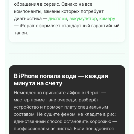
обращения в сервис. Однако на все
компоненты, замены которых потребует
диагностика —
дисплей
,
аккумулятор
,
камеру
— iRepair оформляет стандартный гарантийный
талон.
В iPhone попала вода — каждая
минута на счету
Немедленно привозите айфон в iRepair —
мастер примет вне очереди, разберёт
устройство и промоет плату специальным
составом. Не сушите феном, не кладите в рис:
единственный способ остановить коррозию —
профессиональная чистка. Если понадобится