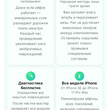
непрерывно
Народные методы лишь
тратят время
Даже если айфон
Фен загоняет влагу
работает —
вглубь и перегревает
минеральные соли
чипы. Рис не достигает
разъедают дорожки
микронных зазоров
платы изнутри.
между компонентами.
Каждый час
Остановить коррозию
промедления
может только
увеличивает риск
промывка
необратимых
специальным
повреждений.
составом.
🔍
📱
Диагностика
Все модели iPhone
бесплатно
От iPhone SE до iPhone
17 Pro Max
Определяем все
скрытые повреждения
Ремонтируем айфоны
После чистки мастер
всех поколений,
проверяет все модули:
включая современные