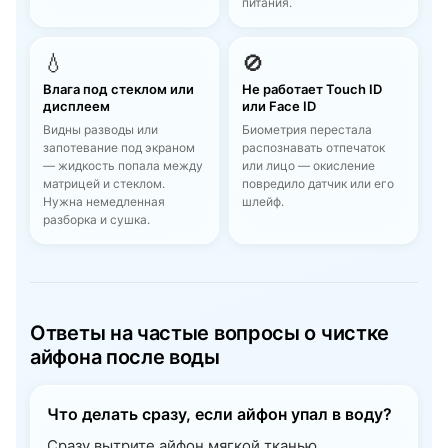
питания.
💧
🚫
Влага под стеклом или
Не работает Touch ID
дисплеем
или Face ID
Видны разводы или
Биометрия перестала
запотевание под экраном
распознавать отпечаток
— жидкость попала между
или лицо — окисление
матрицей и стеклом.
повредило датчик или его
Нужна немедленная
шлейф.
разборка и сушка.
Ответы на частые вопросы о чистке
айфона после воды
Что делать сразу, если айфон упал в воду?
Сразу вытрите айфон мягкой тканью,