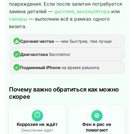
повреждения. Если после залития потребуется
замена деталей —
дисплея
,
аккумулятора
или
камеры
— выполним всё в рамках одного
визита.
⚠
Срочная чистка
— чем быстрее, тем лучше
✔
Диагностика
бесплатно
✔
Подменный iPhone
на время ремонта
Почему важно обратиться как можно
скорее
⏱
🚫
Коррозия не ждёт
Фен и рис не
помогают
Окисление идёт