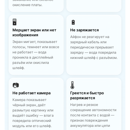
окисление платы.
🖥
🔋
Мерцает экран или нет
Не заряжается
изображения
Айфон не реагирует на
Экран мигает, показывает
зарядный кабель или
полосы, темнеет или вовсе
периодически прерывает
не работает — вода
зарядку — вода повредила
проникла в дисплейный
нижний шлейф с разъёмом.
разъём или окислила
шлейф.
📷
🌡
Не работает камера
Греется и быстро
разряжается
Камера показывает
Нагрев и резкое
чёрный экран, даёт
сокращение автономности
размытую картинку или
после контакта с водой —
выдаёт ошибку — влага
признак повреждения
повредила оптический
аккумулятора или цепи
модуль или его шлейф.