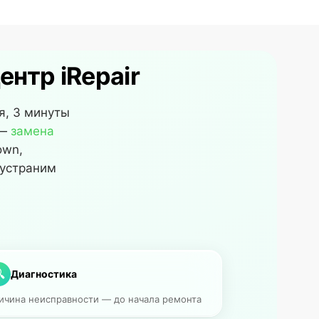
нтр iRepair
я, 3 минуты
 —
замена
own,
 устраним

Диагностика
ичина неисправности — до начала ремонта