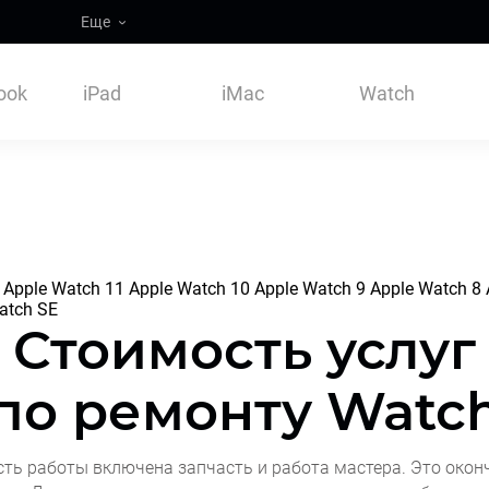
кве
Еще
ook
iPad
iMac
Watch
Apple Watch 11
Apple Watch 10
Apple Watch 9
Apple Watch 8
atch SE
Стоимость услуг
по ремонту
Watc
сть работы включена запчасть и работа мастера. Это окон