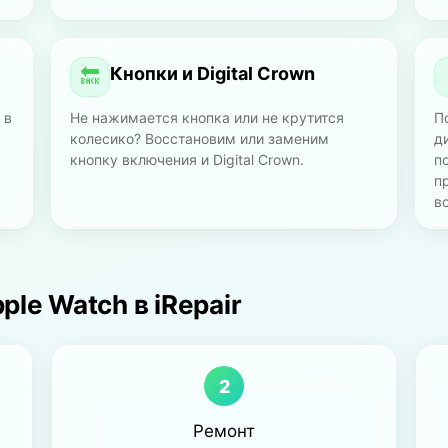
Кнопки и Digital Crown
🔙
 в
Не нажимается кнопка или не крутится
П
колесико? Восстановим или заменим
д
кнопку включения и Digital Crown.
п
п
в
le Watch в iRepair
2
Ремонт