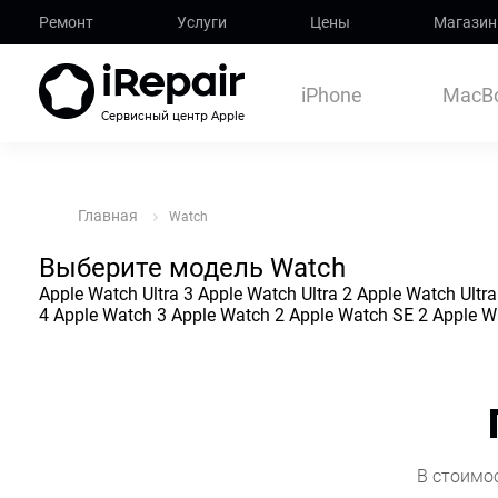
Ремонт Apple Watch в Мос
Ремонт
Услуги
Цены
Магазин
Ремонт от 500₽
Гарантия на все услуги
iPhone
MacB
Курьер за 350₽ по Москве
Заказать ремонт
Сервисный центр Apple
Главная
Watch
Выберите модель Watch
Apple Watch Ultra 3
Apple Watch Ultra 2
Apple Watch Ultra
4
Apple Watch 3
Apple Watch 2
Apple Watch SE 2
Apple W
В стоимо