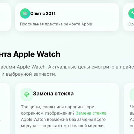
📅

Опыт с 2011
Профильная практика ремонта Apple
Ор
та Apple Watch
асами Apple Watch. Актуальные цены смотрите в прай
 и выбранной запчасти.
Замена стекла
💎
Трещины, сколы или царапины при
Ч
сохранном изображении?
Замена стекла
в
.
Apple Watch возможна без замены всего
A
модуля — подскажем по вашей модели.
в