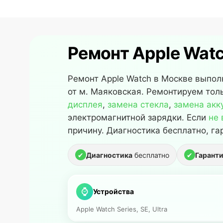
Ремонт Apple Watc
Ремонт Apple Watch в Москве выполн
от м. Маяковская. Ремонтируем тольк
дисплея
,
замена стекла
,
замена акк
электромагнитной зарядки. Если
не 
причину. Диагностика бесплатно, га
✔
Диагностика
бесплатно
✔
Гарант
⌚
Устройства
Apple Watch Series, SE, Ultra