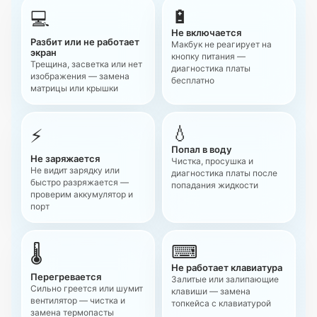
🔋
💻
Не включается
Разбит или не работает
Макбук не реагирует на
экран
кнопку питания —
Трещина, засветка или нет
диагностика платы
изображения — замена
бесплатно
матрицы или крышки
💧
⚡
Попал в воду
Не заряжается
Чистка, просушка и
Не видит зарядку или
диагностика платы после
быстро разряжается —
попадания жидкости
проверим аккумулятор и
порт
⌨
🌡
Не работает клавиатура
Перегревается
Залитые или залипающие
Сильно греется или шумит
клавиши — замена
вентилятор — чистка и
топкейса с клавиатурой
замена термопасты