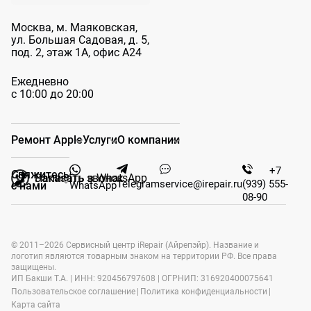
Москва, м. Маяковская,
ул. Большая
Садовая, д. 5,
под. 2, этаж 1А, офис А24
Ежедневно
с 10:00 до 20:00
Ремонт Apple
Услуги
О компании
+7
Свяжитесь
Заказать звонок
Написать в WhatsApp
Telegram
service@irepair.ru
(939) 555-
WhatsApp
с нами
08-90
© 2011–2026 Сервисный центр iRepair (Айрепэйр). Название и
логотип являются товарным знаком на территории РФ. Все права
защищены.
ИП Бакши Т.А. | ИНН: 920456797608 | ОГРНИП: 316920400075641
Пользовательское соглашение
|
Политика конфиденциальности
|
Карта сайта