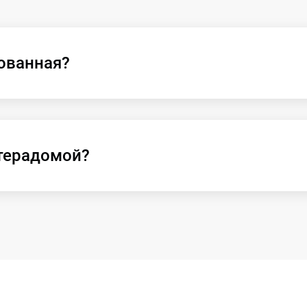
ованная?
терадомой?