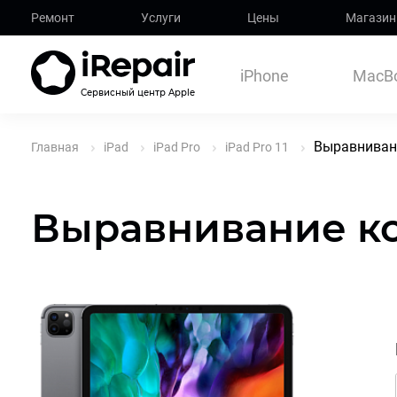
Ремонт
Услуги
Цены
Магазин
iPhone
MacB
Сервисный центр Apple
Выравнивани
Главная
iPad
iPad Pro
iPad Pro 11
Выравнивание кор