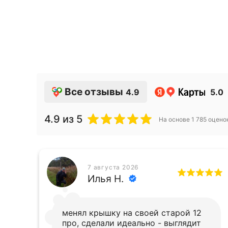
Все отзывы
4.9
5.0
4.9
из 5
На основе
1 785
оцено
7 августа 2026
Илья Н.
!
менял крышку на своей старой 12
про, сделали идеально - выглядит