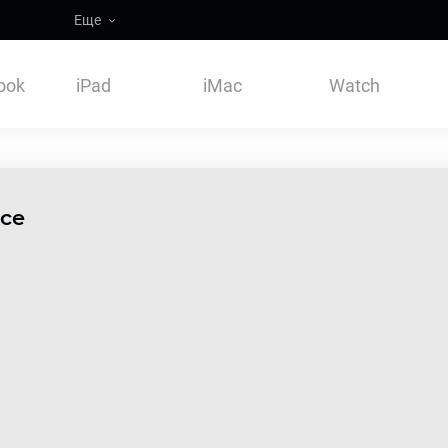
Еще
ook
iPad
iMac
Watch
се