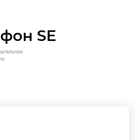
йфон SE
чательная
но