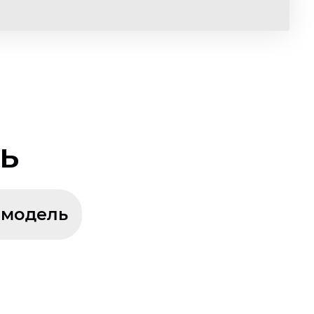
ь
 модель