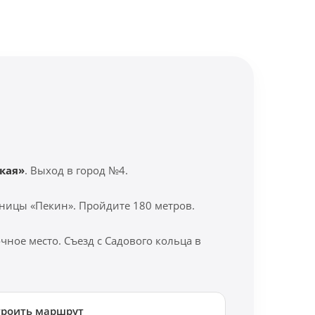
кая»
. Выход в город №4.
ницы «Пекин». Пройдите 180 метров.
ное место. Съезд с Садового кольца в
троить маршрут