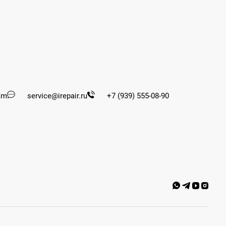
am
service@irepair.ru
+7 (939) 555-08-90