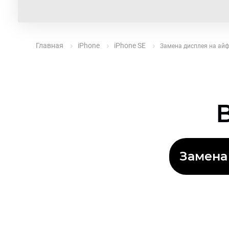
Главная
iPhone
iPhone SE
Замена дисплея на айф
Замена