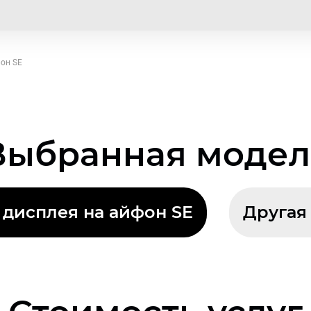
он SE
Выбранная модел
 дисплея на айфон SE
Другая