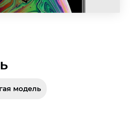
ь
гая модель