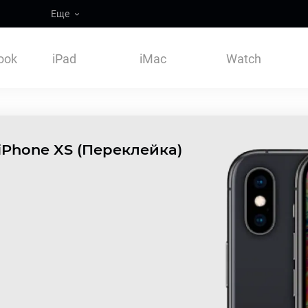
Еще
ook
iPad
iMac
Watch
iPhone XS (Переклейка)