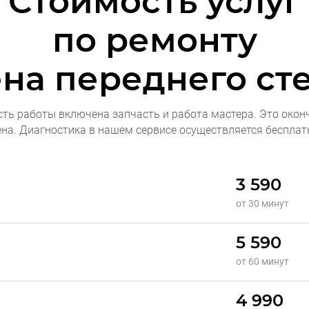
Стоимость услуг
по ремонту
на переднего сте
сть работы включена запчасть и работа мастера. Это окон
ена. Диагностика в нашем сервисе осуществляется бесплат
3 590
от 30 минут
5 590
от 60 минут
4 990