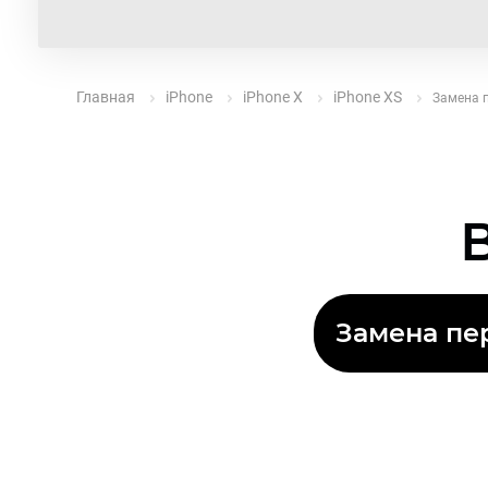
Главная
iPhone
iPhone X
iPhone XS
Замена п
Замена пер