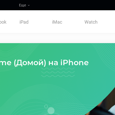
Еще
ook
iPad
iMac
Watch
me (Домой) на iPhone