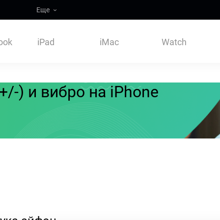
Еще
ook
iPad
iMac
Watch
/-) и вибро на iPhone