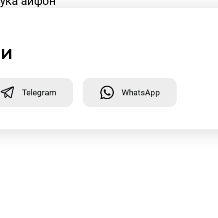
ука айфон
ми
Telegram
WhatsApp