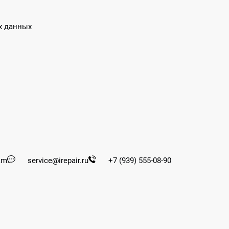
х данных
am
service@irepair.ru
+7 (939) 555-08-90