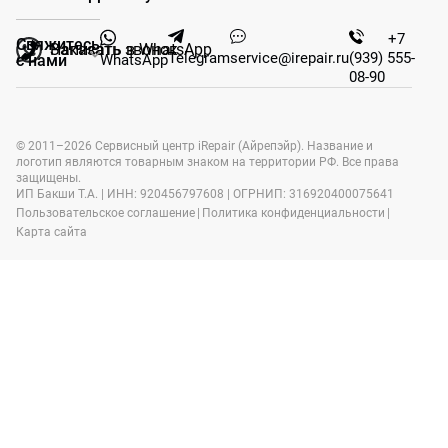
+7
Свяжитесь
Заказать звонок
Написать в WhatsApp
Telegram
service@irepair.ru
(939) 555-
WhatsApp
с нами
08-90
© 2011–2026 Сервисный центр iRepair (Айрепэйр). Название и
логотип являются товарным знаком на территории РФ. Все права
защищены.
ИП Бакши Т.А. | ИНН: 920456797608 | ОГРНИП: 316920400075641
Пользовательское соглашение
|
Политика конфиденциальности
|
Карта сайта