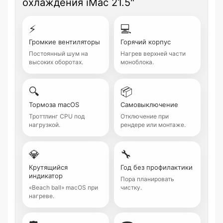
охлаждения iMac 21.5"
⚡
💻
Громкие вентиляторы
Горячий корпус
Постоянный шум на
Нагрев верхней части
высоких оборотах.
моноблока.
🔍
📦
Тормоза macOS
Самовыключение
Троттлинг CPU под
Отключение при
нагрузкой.
рендере или монтаже.
💎
🔧
Крутящийся
Год без профилактики
индикатор
Пора планировать
«Beach ball» macOS при
чистку.
нагреве.