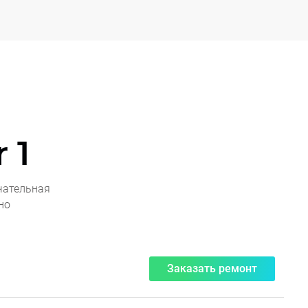
 1
чательная
но
Заказать ремонт