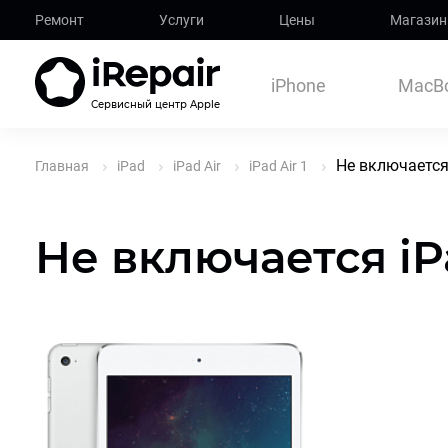
Ремонт
Услуги
Цены
Магазин
iPhone
MacB
Сервисный центр Apple
Не включается 
Главная
iPad
iPad Air
iPad Air 1
Не включается iPa