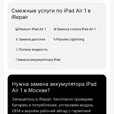
Смежные услуги по iPad Air 1 в
iRepair
💻
Ремонт iPad Air 1
💎
Замена стекла iPad Air 1
📱
Замена дисплея
🔧
Разъём Lightning
💧
Попала жидкость
⚡
Замена аккумулятора iPad
Нужна замена аккумулятора iPad
Air 1 в Москве?
Запишитесь в iRepair: бесплатно проверим
батарею и потребление, установим модуль
OEM и вернём рабочий айпад с гарантией