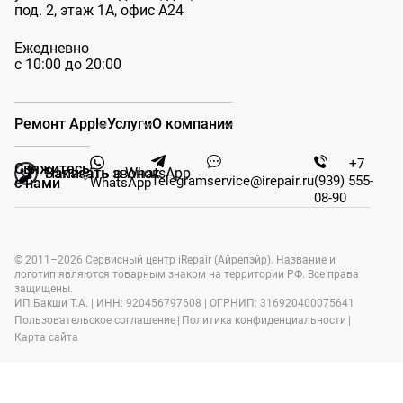
под. 2, этаж 1А, офис А24
Ежедневно
с 10:00 до 20:00
Ремонт Apple
Услуги
О компании
+7
Свяжитесь
Заказать звонок
Написать в WhatsApp
Telegram
service@irepair.ru
(939) 555-
WhatsApp
с нами
08-90
© 2011–2026 Сервисный центр iRepair (Айрепэйр). Название и
логотип являются товарным знаком на территории РФ. Все права
защищены.
ИП Бакши Т.А. | ИНН: 920456797608 | ОГРНИП: 316920400075641
Пользовательское соглашение
|
Политика конфиденциальности
|
Карта сайта