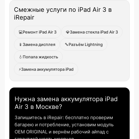
Смежные услуги по iPad Air 3 в
iRepair
💻
Ремонт iPad Air 3
💎
Замена стекла iPad Air 3
📱
Замена дисплея
🔧
Разъём Lightning
💧
Попала жидкость
⚡
Замена аккумулятора iPad
Нужна замена аккумулятора iPad
Air 3 в Москве?
Запишитесь в iRepair: бесплатно проверим
батарею и потребление, установим модуль
OEM ORIGINAL и вернём рабочий айпад с
гарантией шесть месяцев.