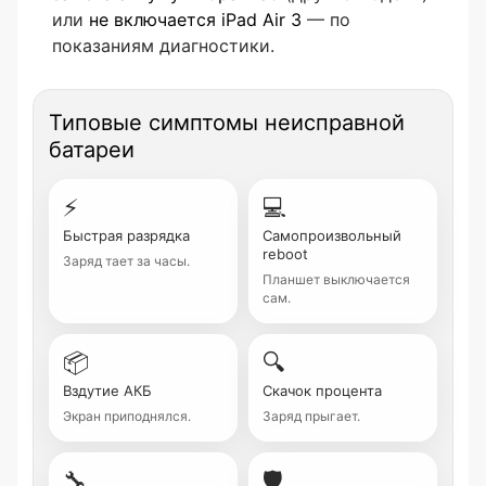
или
не включается iPad Air 3
— по
показаниям диагностики.
Типовые симптомы неисправной
батареи
⚡
💻
Быстрая разрядка
Самопроизвольный
reboot
Заряд тает за часы.
Планшет выключается
сам.
📦
🔍
Вздутие АКБ
Скачок процента
Экран приподнялся.
Заряд прыгает.
🔧
🛡