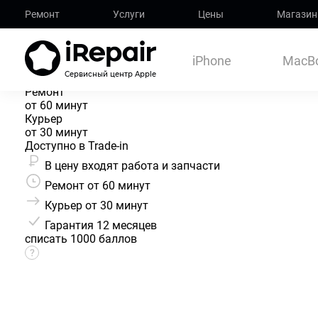
Ремонт
Услуги
Цены
Магазин
Замена
Главная
iPhone
iPhone 16
iPhone 16 Pro
Замена передней камеры i
iPhone
MacB
Сервисный центр Apple
Ремонт
от 60 минут
Курьер
от 30 минут
Доступно в Trade-in
В цену входят работа и запчасти
Ремонт от 60 минут
Курьер от 30 минут
Гарантия
12 месяцев
списать 1000 баллов