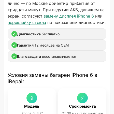
лично — по Москве ориентир прибытия от
тридцати минут. При вздутии АКБ, давящем на
экран, согласуют
замену дисплея iPhone 6
или
переклейку стекла
по показаниям диагностики.
✔
Диагностика
бесплатно
✔
Гарантия
12 месяцев на OEM
✔
Влагозащита
восстанавливается
Условия замены батареи iPhone 6 в
iRepair
📱
⚡
Модель
Срок ремонта
iPhone 6, 4,7"
От 30 минут по карточке