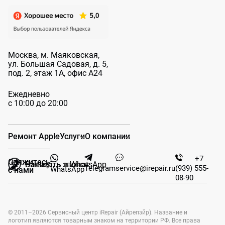
Москва, м. Маяковская,
ул. Большая
Садовая, д. 5,
под. 2, этаж 1А, офис А24
Ежедневно
с 10:00 до 20:00
Ремонт Apple
Услуги
О компании
+7
Свяжитесь
Заказать звонок
Написать в WhatsApp
Telegram
service@irepair.ru
(939) 555-
WhatsApp
с нами
08-90
© 2011–2026 Сервисный центр iRepair (Айрепэйр). Название и
логотип являются товарным знаком на территории РФ. Все права