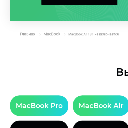
Главная
MacBook
MacBook A1181 не включается
В
MacBook Pro
MacBook Air