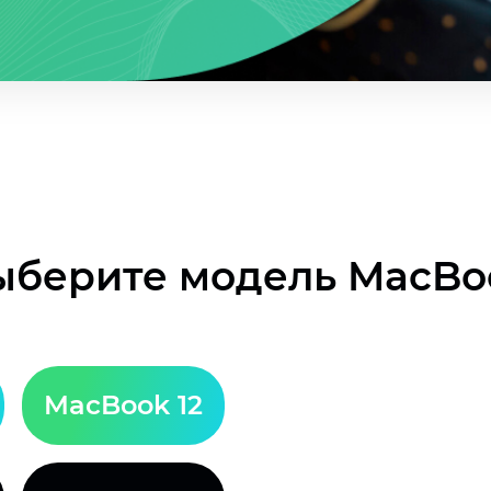
ыберите модель MacBo
MacBook 12