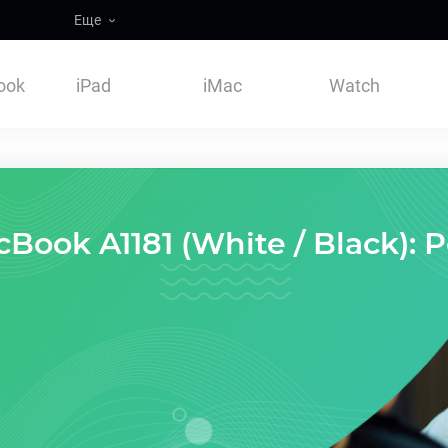
Еще
ook
iPad
iMac
Watch
Book A1181 (White / Black):