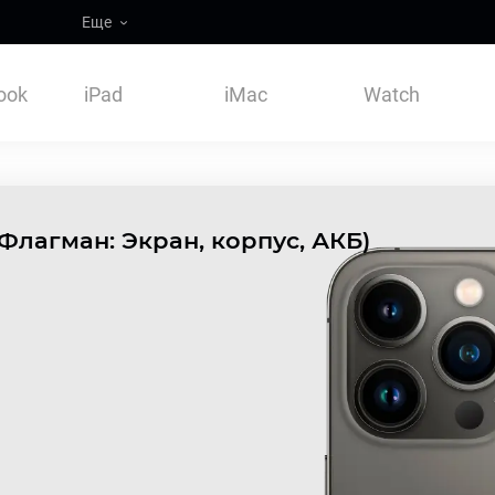
Еще
ook
iPad
iMac
Watch
(Флагман: Экран, корпус, АКБ)