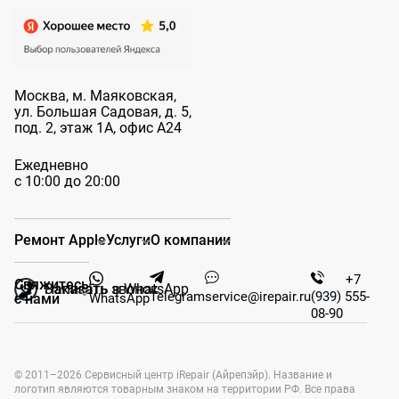
Москва, м. Маяковская,
ул. Большая
Садовая, д. 5,
под. 2, этаж 1А, офис А24
Ежедневно
с 10:00 до 20:00
Ремонт Apple
Услуги
О компании
+7
Свяжитесь
Заказать звонок
Написать в WhatsApp
Telegram
service@irepair.ru
(939) 555-
WhatsApp
с нами
08-90
© 2011–2026 Сервисный центр iRepair (Айрепэйр). Название и
логотип являются товарным знаком на территории РФ. Все права