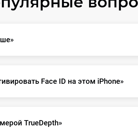
пулярные вопр
ыше»
ивировать Face ID на этом iPhone»
мерой TrueDepth»