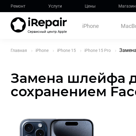
Ремонт
Услуги
Цены
Магазин
iPhone
MacB
Сервисный центр Apple
Замена
Главная
iPhone
iPhone 15
iPhone 15 Pro
Замена шлейфа 
сохранением Face