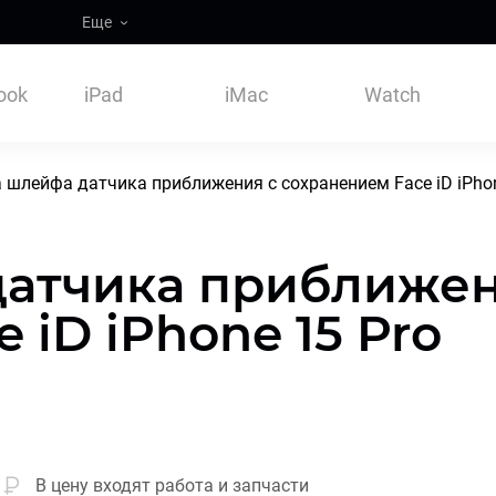
Еще
ook
iPad
iMac
Watch
 шлейфа датчика приближения с сохранением Face iD iPhon
датчика приближен
 iD iPhone 15 Pro
В цену входят работа и запчасти