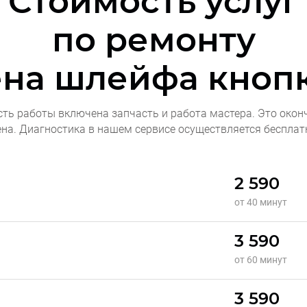
Стоимость услуг
по ремонту
на шлейфа кнопк
сть работы включена запчасть и работа мастера. Это окон
ена. Диагностика в нашем сервисе осуществляется бесплат
2 590
от 40 минут
3 590
от 60 минут
3 590