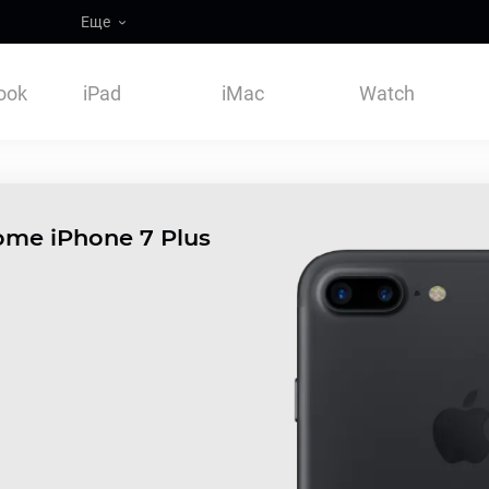
Еще
ook
iPad
iMac
Watch
me iPhone 7 Plus