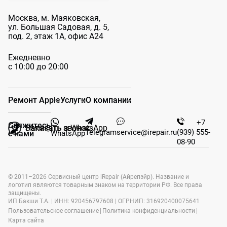
Москва, м. Маяковская,
ул. Большая
Садовая, д. 5,
под. 2, этаж 1А, офис А24
Ежедневно
с 10:00 до 20:00
Ремонт Apple
Услуги
О компании
+7
Свяжитесь
Заказать звонок
Написать в WhatsApp
Telegram
service@irepair.ru
(939) 555-
WhatsApp
с нами
08-90
© 2011–2026 Сервисный центр iRepair (Айрепэйр). Название и
логотип являются товарным знаком на территории РФ. Все права
защищены.
ИП Бакши Т.А. | ИНН: 920456797608 | ОГРНИП: 316920400075641
Пользовательское соглашение
|
Политика конфиденциальности
|
Карта сайта