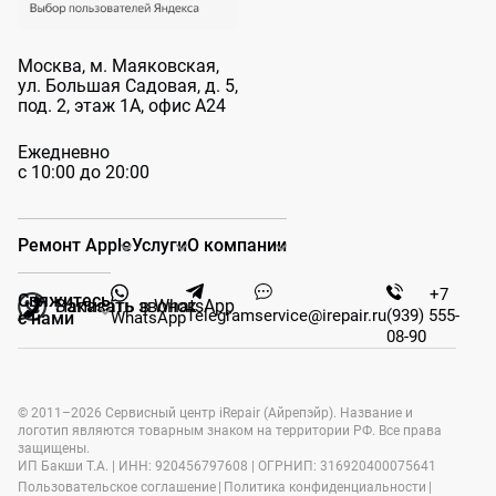
Москва, м. Маяковская,
ул. Большая
Садовая, д. 5,
под. 2, этаж 1А, офис А24
Ежедневно
с 10:00 до 20:00
Ремонт Apple
Услуги
О компании
+7
Свяжитесь
Заказать звонок
Написать в WhatsApp
Telegram
service@irepair.ru
(939) 555-
WhatsApp
с нами
08-90
© 2011–2026 Сервисный центр iRepair (Айрепэйр). Название и
логотип являются товарным знаком на территории РФ. Все права
защищены.
ИП Бакши Т.А. | ИНН: 920456797608 | ОГРНИП: 316920400075641
Пользовательское соглашение
|
Политика конфиденциальности
|