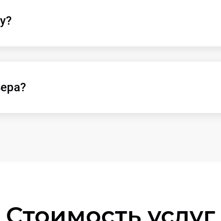
у?
ьера?
Стоимость услуг