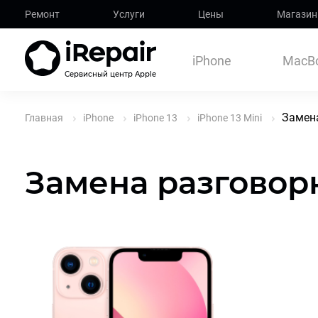
Ремонт
Услуги
Цены
Магазин
iPhone
MacB
Сервисный центр Apple
Замена
Главная
iPhone
iPhone 13
iPhone 13 Mini
Замена разговорн