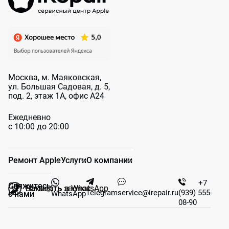
Москва, м. Маяковская,
ул. Большая
Садовая, д. 5,
под. 2, этаж 1А, офис А24
Ежедневно
с 10:00 до 20:00
Ремонт Apple
Услуги
О компании
+7
Свяжитесь
Заказать звонок
Написать в WhatsApp
Telegram
service@irepair.ru
(939) 555-
WhatsApp
с нами
08-90