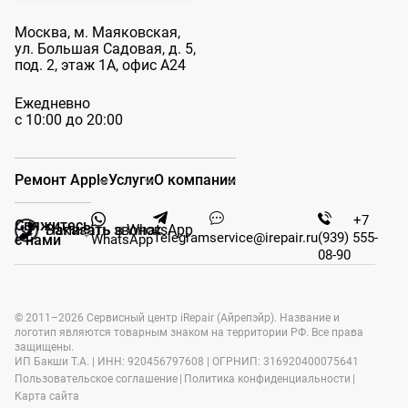
Москва, м. Маяковская,
ул. Большая
Садовая, д. 5,
под. 2, этаж 1А, офис А24
Ежедневно
с 10:00 до 20:00
Ремонт Apple
Услуги
О компании
+7
Свяжитесь
Заказать звонок
Написать в WhatsApp
Telegram
service@irepair.ru
(939) 555-
WhatsApp
с нами
08-90
© 2011–2026 Сервисный центр iRepair (Айрепэйр). Название и
логотип являются товарным знаком на территории РФ. Все права
защищены.
ИП Бакши Т.А. | ИНН: 920456797608 | ОГРНИП: 316920400075641
Пользовательское соглашение
|
Политика конфиденциальности
|
Карта сайта