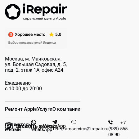
Москва, м. Маяковская,
ул. Большая
Садовая, д. 5,
под. 2, этаж 1А, офис А24
Ежедневно
с 10:00 до 20:00
Ремонт Apple
Услуги
О компании
+7
Свяжитесь
Заказать звонок
Написать в WhatsApp
Telegram
service@irepair.ru
(939) 555-
WhatsApp
с нами
08-90