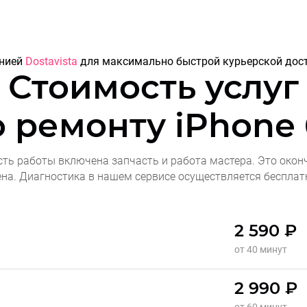
анией
Dostavista
для максимально быстрой курьерской дост
Стоимость услуг
о ремонту
iPhone
сть работы включена запчасть и работа мастера. Это окон
ена. Диагностика в нашем сервисе осуществляется бесплат
2 590 ₽
от 40 минут
2 990 ₽