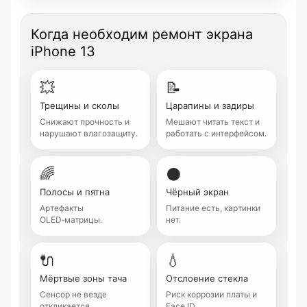
Когда необходим ремонт экрана
iPhone 13
💥
📝
Трещины и сколы
Царапины и задиры
Снижают прочность и
Мешают читать текст и
нарушают влагозащиту.
работать с интерфейсом.
🌈
⚫
Полосы и пятна
Чёрный экран
Артефакты
Питание есть, картинки
OLED‑матрицы.
нет.
🔌
💧
Мёртвые зоны тача
Отслоение стекла
Сенсор не везде
Риск коррозии платы и
откликается.
Face ID.