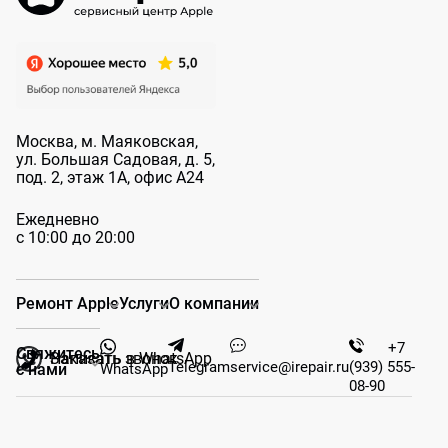
Москва, м. Маяковская,
ул. Большая
Садовая, д. 5,
под. 2, этаж 1А, офис А24
Ежедневно
с 10:00 до 20:00
Ремонт Apple
Услуги
О компании
+7
Свяжитесь
Заказать звонок
Написать в WhatsApp
Telegram
service@irepair.ru
(939) 555-
WhatsApp
с нами
08-90