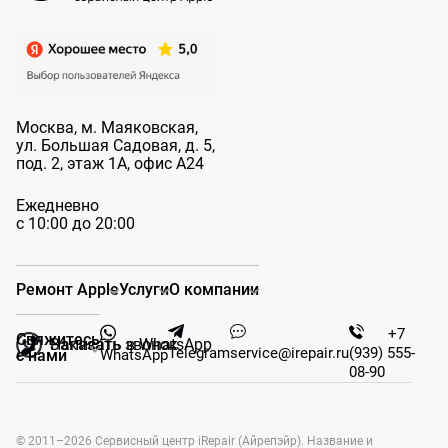
Москва, м. Маяковская,
ул. Большая
Садовая, д. 5,
под. 2, этаж 1А, офис А24
Ежедневно
с 10:00 до 20:00
Ремонт Apple
Услуги
О компании
+7
Свяжитесь
Заказать звонок
Написать в WhatsApp
Telegram
service@irepair.ru
(939) 555-
WhatsApp
с нами
08-90
© 2011–2026 Сервисный центр iRepair (Айрепэйр). Название и