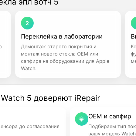
екла эпл вотч 5
2
Переклейка в лаборатории
В
р
Демонтаж старого покрытия и
К
монтаж нового стекла OEM или
ф
сапфира на оборудовании для Apple
м
Watch.
Watch 5 доверяют iRepair
OEM и сапфир
💎
сенсора до согласования
Подбираем тип пок
вашу модель Watch