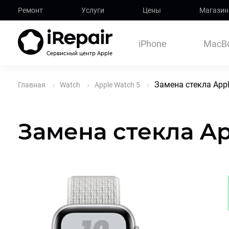
Ремонт
Услуги
Цены
Магазин
iPhone
MacB
Сервисный центр Apple
Замена стекла Appl
Главная
Watch
Apple Watch 5
Замена стекла Ap