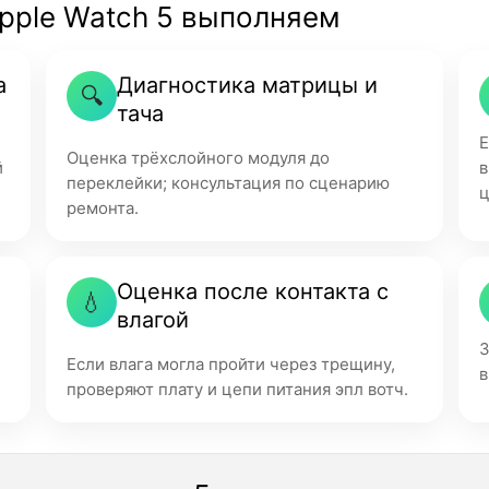
Apple Watch 5 выполняем
а
Диагностика матрицы и
🔍
тача
Е
Оценка трёхслойного модуля до
й
в
переклейки; консультация по сценарию
ц
ремонта.
Оценка после контакта с
💧
влагой
З
Если влага могла пройти через трещину,
в
проверяют плату и цепи питания эпл вотч.