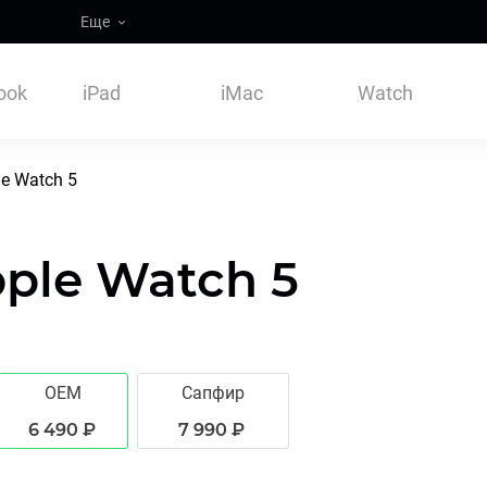
Еще
ook
iPad
iMac
Watch
e Watch 5
ple Watch 5
OEM
Сапфир
6 490 ₽
7 990 ₽