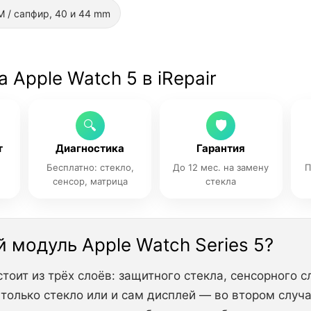
 / сапфир, 40 и 44 mm
Apple Watch 5 в iRepair
🔍
🛡
т
Диагностика
Гарантия
и
Бесплатно: стекло,
До 12 мес. на замену
П
сенсор, матрица
стекла
 модуль Apple Watch Series 5?
оит из трёх слоёв: защитного стекла, сенсорного 
 только стекло или и сам дисплей — во втором слу