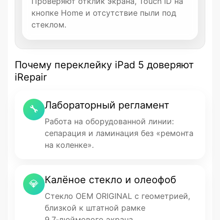
Проверяют отклик экрана, Touch ID на
кнопке Home и отсутствие пыли под
стеклом.
Почему переклейку iPad 5 доверяют
iRepair
Лабораторный регламент
🔧
Работа на оборудованной линии:
сепарация и ламинация без «ремонта
на коленке».
Калёное стекло и олеофоб
💎
Стекло OEM ORIGINAL с геометрией,
близкой к штатной рамке
9,7‑дюймового экрана.