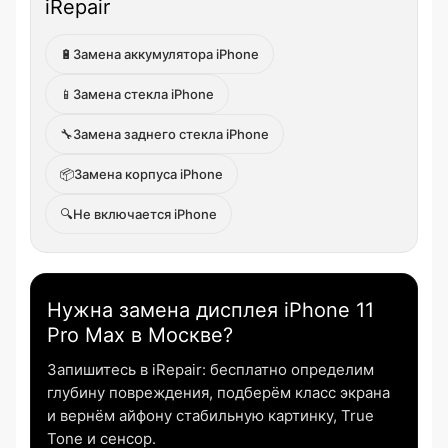
iRepair
🔋
Замена аккумулятора iPhone
📱
Замена стекла iPhone
🔧
Замена заднего стекла iPhone
📦
Замена корпуса iPhone
🔍
Не включается iPhone
Нужна замена дисплея iPhone 11
Pro Max в Москве?
Запишитесь в iRepair: бесплатно определим
глубину повреждения, подберём класс экрана
и вернём айфону стабильную картинку, True
Tone и сенсор.