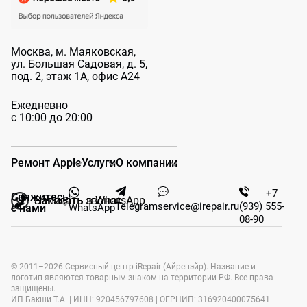
Москва, м. Маяковская,
ул. Большая
Садовая, д. 5,
под. 2, этаж 1А, офис А24
Ежедневно
с 10:00 до 20:00
Ремонт Apple
Услуги
О компании
+7
Свяжитесь
Заказать звонок
Написать в WhatsApp
Telegram
service@irepair.ru
(939) 555-
WhatsApp
с нами
08-90
© 2011–2026 Сервисный центр iRepair (Айрепэйр). Название и
логотип являются товарным знаком на территории РФ. Все права
защищены.
ИП Бакши Т.А. | ИНН: 920456797608 | ОГРНИП: 316920400075641