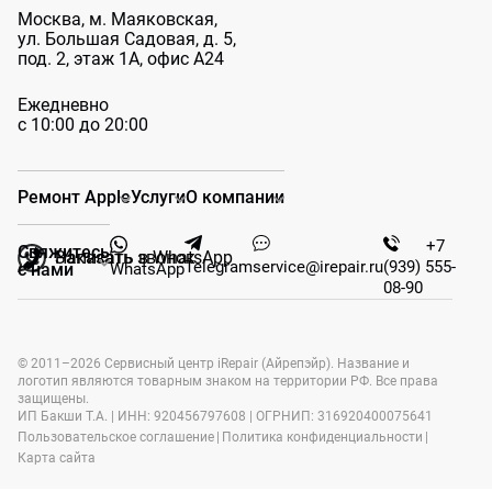
Москва, м. Маяковская,
ул. Большая
Садовая, д. 5,
под. 2, этаж 1А, офис А24
Ежедневно
с 10:00 до 20:00
Ремонт Apple
Услуги
О компании
+7
Свяжитесь
Заказать звонок
Написать в WhatsApp
Telegram
service@irepair.ru
(939) 555-
WhatsApp
с нами
08-90
© 2011–2026 Сервисный центр iRepair (Айрепэйр). Название и
логотип являются товарным знаком на территории РФ. Все права
защищены.
ИП Бакши Т.А. | ИНН: 920456797608 | ОГРНИП: 316920400075641
Пользовательское соглашение
|
Политика конфиденциальности
|
Карта сайта