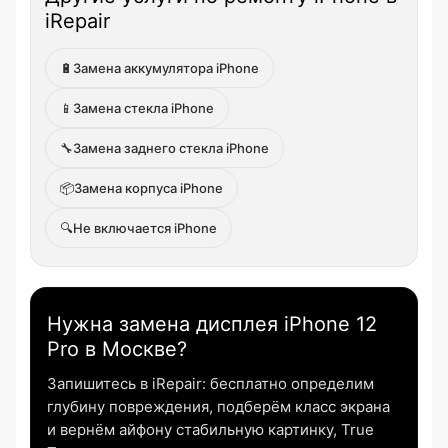
iRepair
🔋
Замена аккумулятора iPhone
📱
Замена стекла iPhone
🔧
Замена заднего стекла iPhone
📦
Замена корпуса iPhone
🔍
Не включается iPhone
Нужна замена дисплея iPhone 12
Pro в Москве?
Запишитесь в iRepair: бесплатно определим
глубину повреждения, подберём класс экрана
и вернём айфону стабильную картинку, True