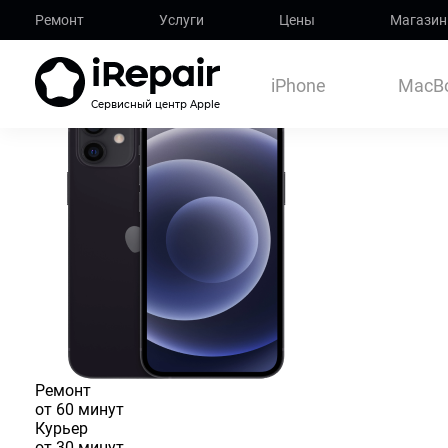
Ремонт
Услуги
Цены
Магазин
Замена по
Главная
iPhone
iPhone 12
iPhone 12
Замена полифонического д
iPhone
MacB
Сервисный центр Apple
Ремонт
от 60 минут
Курьер
от 30 минут