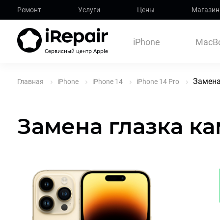
Ремонт
Услуги
Цены
Магазин
iPhone
MacB
Сервисный центр Apple
Замена
Главная
iPhone
iPhone 14
iPhone 14 Pro
Замена глазка ка