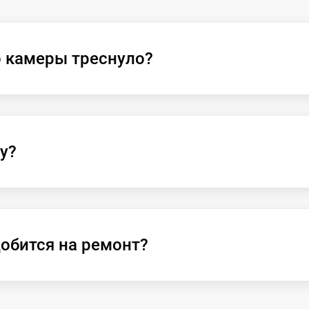
о камеры треснуло?
у?
обится на ремонт?