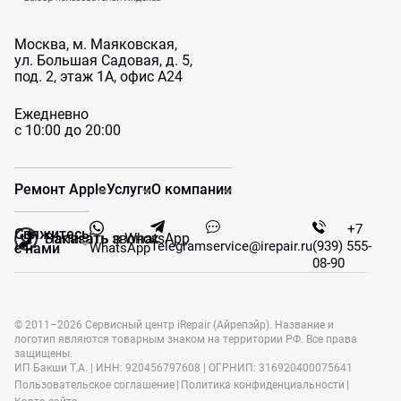
Москва, м. Маяковская,
ул. Большая
Садовая, д. 5,
под. 2, этаж 1А, офис А24
Ежедневно
с 10:00 до 20:00
Ремонт Apple
Услуги
О компании
+7
Свяжитесь
Заказать звонок
Написать в WhatsApp
Telegram
service@irepair.ru
(939) 555-
WhatsApp
с нами
08-90
© 2011–2026 Сервисный центр iRepair (Айрепэйр). Название и
логотип являются товарным знаком на территории РФ. Все права
защищены.
ИП Бакши Т.А. | ИНН: 920456797608 | ОГРНИП: 316920400075641
Пользовательское соглашение
|
Политика конфиденциальности
|