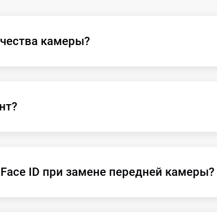
ачества камеры?
нт?
 Face ID при замене передней камеры?