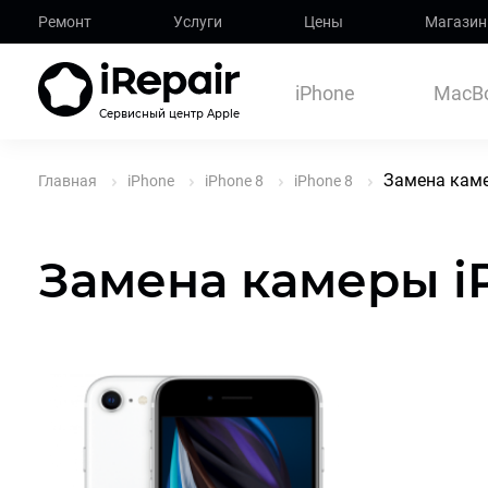
Ремонт
Услуги
Цены
Магазин
iPhone
MacB
Сервисный центр Apple
Замена каме
Главная
iPhone
iPhone 8
iPhone 8
Замена камеры i