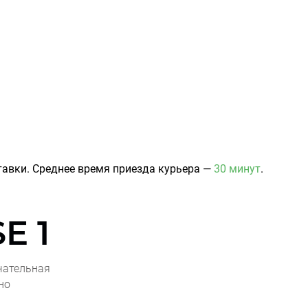
авки. Среднее время приезда курьера —
30 минут
.
E 1
чательная
но