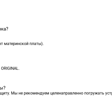
нка?
т материнской платы).
 ORIGINAL.
ты?
ащиту. Мы не рекомендуем целенаправленно погружать устр