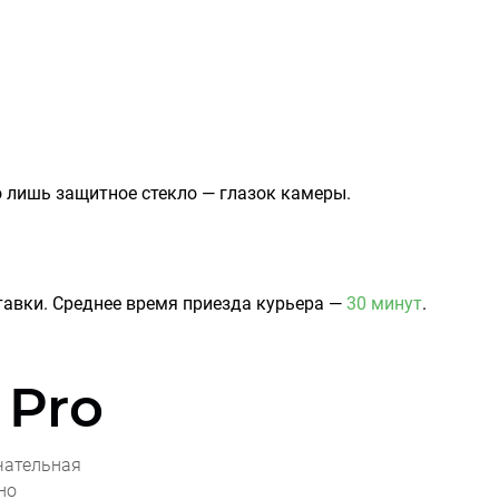
о лишь защитное стекло — глазок камеры.
авки. Среднее время приезда курьера —
30 минут
.
 Pro
чательная
но