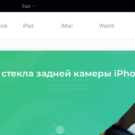
Еще
ook
iPad
iMac
Watch
 стекла задней камеры iPh